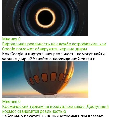
Мнения
0
Виртуальная реальность на службе астрофизики: как
Google поможет обнаружить черные дыры
Как Google и виртуальная реальность помогут найти
черные дыры? Узнайте о неожиданной связи и
Мнения
0
Космический туризм на воздушном шаре: Доступный
космос становится реальностью
Забудьте о ракетах! Бывший астронавт предлагает