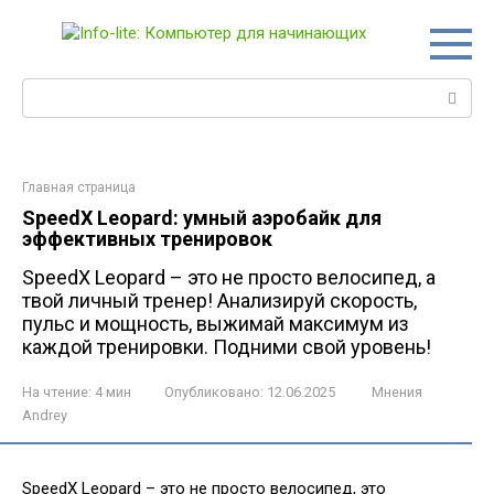
Перейти
к
контенту
Поиск:
Главная страница
SpeedX Leopard: умный аэробайк для
эффективных тренировок
SpeedX Leopard – это не просто велосипед, а
твой личный тренер! Анализируй скорость,
пульс и мощность, выжимай максимум из
каждой тренировки. Подними свой уровень!
На чтение:
4 мин
Опубликовано:
12.06.2025
Мнения
Andrey
SpeedX Leopard – это не просто велосипед, это