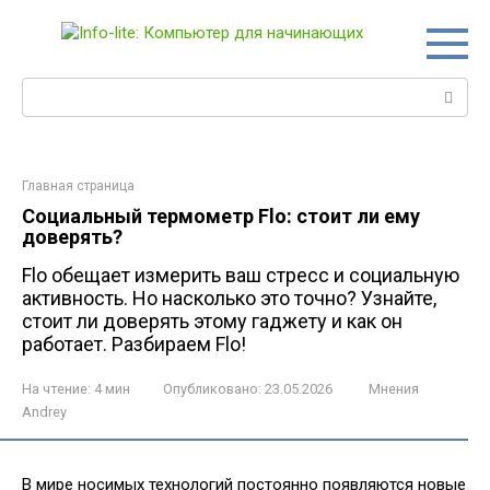
Перейти
к
контенту
Поиск:
Главная страница
Социальный термометр Flo: стоит ли ему
доверять?
Flo обещает измерить ваш стресс и социальную
активность. Но насколько это точно? Узнайте,
стоит ли доверять этому гаджету и как он
работает. Разбираем Flo!
На чтение:
4 мин
Опубликовано:
23.05.2026
Мнения
Andrey
В мире носимых технологий постоянно появляются новые