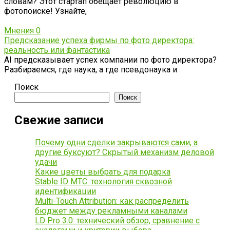
словам? Этот стартап обещает революцию в
фотопоиске! Узнайте,
Мнения
0
Предсказание успеха фирмы по фото директора:
реальность или фантастика
AI предсказывает успех компании по фото директора?
Разбираемся, где наука, а где псевдонаука и
Поиск
Поиск
Свежие записи
Почему одни сделки закрываются сами, а
другие буксуют? Скрытый механизм деловой
удачи
Какие цветы выбрать для подарка
Stable ID МТС: технология сквозной
идентификации
Multi-Touch Attribution: как распределить
бюджет между рекламными каналами
LD Pro 3.0: технический обзор, сравнение с