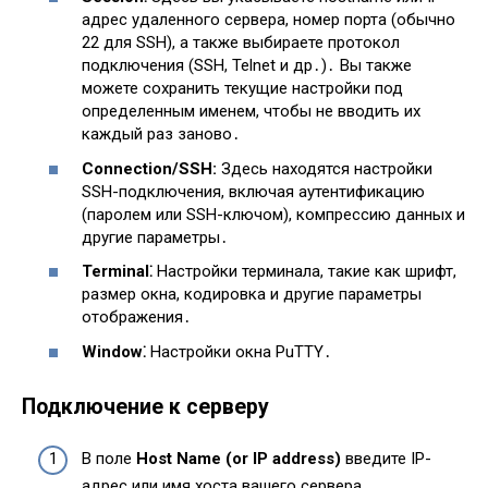
адрес удаленного сервера, номер порта (обычно
22 для SSH), а также выбираете протокол
подключения (SSH, Telnet и др․)․ Вы также
можете сохранить текущие настройки под
определенным именем, чтобы не вводить их
каждый раз заново․
Connection/SSH:
Здесь находятся настройки
SSH-подключения, включая аутентификацию
(паролем или SSH-ключом), компрессию данных и
другие параметры․
Terminal⁚
Настройки терминала, такие как шрифт,
размер окна, кодировка и другие параметры
отображения․
Window⁚
Настройки окна PuTTY․
Подключение к серверу
В поле
Host Name (or IP address)
введите IP-
адрес или имя хоста вашего сервера․