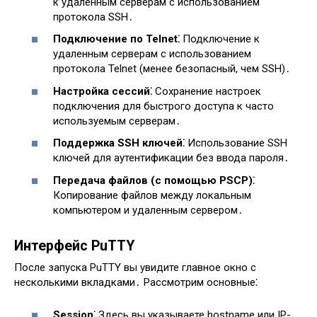
к удаленным серверам с использованием
протокола SSH․
Подключение по Telnet⁚
Подключение к
удаленным серверам с использованием
протокола Telnet (менее безопасный, чем SSH)․
Настройка сессий⁚
Сохранение настроек
подключения для быстрого доступа к часто
используемым серверам․
Поддержка SSH ключей⁚
Использование SSH
ключей для аутентификации без ввода пароля․
Передача файлов (с помощью PSCP)⁚
Копирование файлов между локальным
компьютером и удаленным сервером․
Интерфейс PuTTY
После запуска PuTTY вы увидите главное окно с
несколькими вкладками․ Рассмотрим основные⁚
Session⁚
Здесь вы указываете hostname или IP-