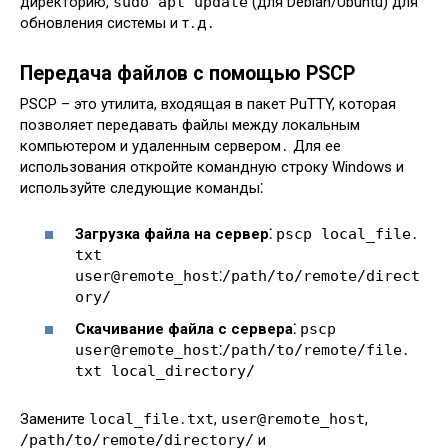
директорию,
sudo apt update
(для Debian/Ubuntu) для
обновления системы и т․д․
Передача файлов с помощью PSCP
PSCP – это утилита, входящая в пакет PuTTY, которая
позволяет передавать файлы между локальным
компьютером и удаленным сервером․ Для ее
использования откройте командную строку Windows и
используйте следующие команды⁚
Загрузка файла на сервер⁚
pscp local_file․
txt
user@remote_host⁚/path/to/remote/direct
ory/
Скачивание файла с сервера⁚
pscp
user@remote_host⁚/path/to/remote/file․
txt local_directory/
Замените
local_file․txt
,
user@remote_host
,
/path/to/remote/directory/
и