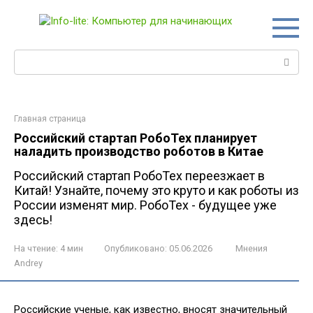
Перейти
к
контенту
Поиск:
Главная страница
Российский стартап РобоТех планирует
наладить производство роботов в Китае
Российский стартап РобоТех переезжает в
Китай! Узнайте, почему это круто и как роботы из
России изменят мир. РобоТех - будущее уже
здесь!
На чтение:
4 мин
Опубликовано:
05.06.2026
Мнения
Andrey
Российские ученые, как известно, вносят значительный