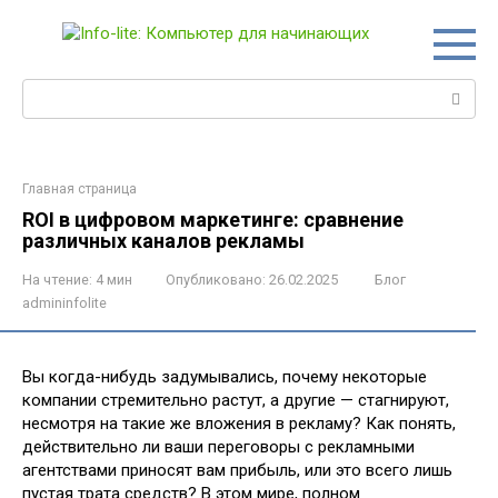
Перейти
к
контенту
Поиск:
Главная страница
ROI в цифровом маркетинге: сравнение
различных каналов рекламы
На чтение:
4 мин
Опубликовано:
26.02.2025
Блог
admininfolite
Вы когда-нибудь задумывались, почему некоторые
компании стремительно растут, а другие — стагнируют,
несмотря на такие же вложения в рекламу? Как понять,
действительно ли ваши переговоры с рекламными
агентствами приносят вам прибыль, или это всего лишь
пустая трата средств? В этом мире, полном