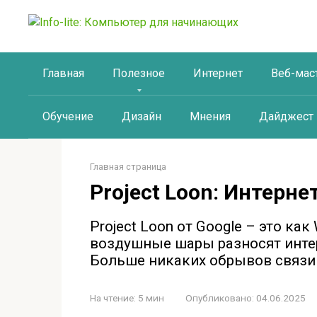
Перейти
к
контенту
Главная
Полезное
Интернет
Веб-мас
Обучение
Дизайн
Мнения
Дайджест
Главная страница
Project Loon: Интерн
Project Loon от Google – это как 
воздушные шары разносят интер
Больше никаких обрывов связи
На чтение:
5 мин
Опубликовано:
04.06.2025