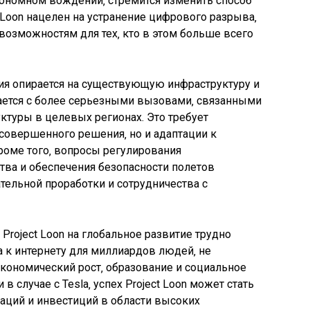
тономном вождении‚ стремится изменить способ
 Loon нацелен на устранение цифрового разрыва‚
возможностям для тех‚ кто в этом больше всего
тегия опирается на существующую инфраструктуру и
вается с более серьезными вызовами‚ связанными
ктуры в целевых регионах. Это требует
 совершенного решения‚ но и адаптации к
роме того‚ вопросы регулирования
тва и обеспечения безопасности полетов
ельной проработки и сотрудничества с
Project Loon на глобальное развитие трудно
 к интернету для миллиардов людей‚ не
кономический рост‚ образование и социальное
в случае с Tesla‚ успех Project Loon может стать
аций и инвестиций в области высоких