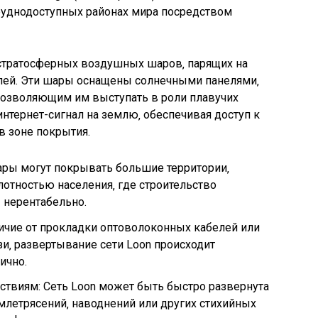
труднодоступных районах мира посредством
ь стратосферных воздушных шаров‚ парящих на
лей. Эти шары оснащены солнечными панелями‚
позволяющим им выступать в роли плавучих
нтернет-сигнал на землю‚ обеспечивая доступ к
в зоне покрытия.
ры могут покрывать большие территории‚
лотностью населения‚ где строительство
 нерентабельно.
ичие от прокладки оптоволоконных кабелей или
и‚ развертывание сети Loon происходит
ично.
ствиям: Сеть Loon может быть быстро развернута
емлетрясений‚ наводнений или других стихийных