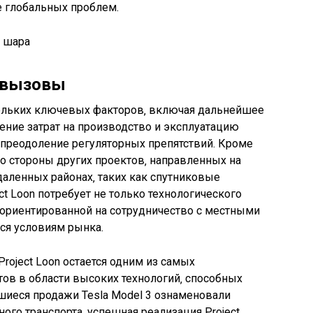
е глобальных проблем.
 вызовы
скольких ключевых факторов‚ включая дальнейшее
ение затрат на производство и эксплуатацию
преодоление регуляторных препятствий. Кроме
о стороны других проектов‚ направленных на
даленных районах‚ таких как спутниковые
ect Loon потребует не только технологического
и‚ ориентированной на сотрудничество с местными
ся условиям рынка.
oject Loon остается одним из самых
ов в области высоких технологий‚ способных
шиеся продажи Tesla Model 3 ознаменовали
ого транспорта‚ успешная реализация Project