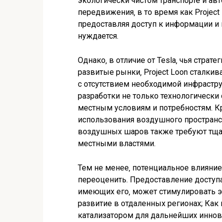
экологически чистом транспорте и ав
передвижения‚ в то время как Project
предоставляя доступ к информации и 
нуждается.
Однако‚ в отличие от Tesla‚ чья стра
развитые рынки‚ Project Loon сталки
с отсутствием необходимой инфрастру
разработки не только технологически
местным условиям и потребностям. К
использования воздушного пространс
воздушных шаров также требуют тщат
местными властями.
Тем не менее‚ потенциальное влияние 
переоценить. Предоставление доступа
имеющих его‚ может стимулировать э
развитие в отдаленных регионах; Как и 
катализатором для дальнейших иннов