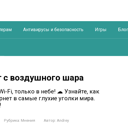
терам
Антивирусы и безопасность
Игры
Бло
ет с воздушного шара
Wi-Fi, только в небе! ☁ Узнайте, как
нет в самые глухие уголки мира.
!
Рубрика:
Мнения
Автор:
Andrey