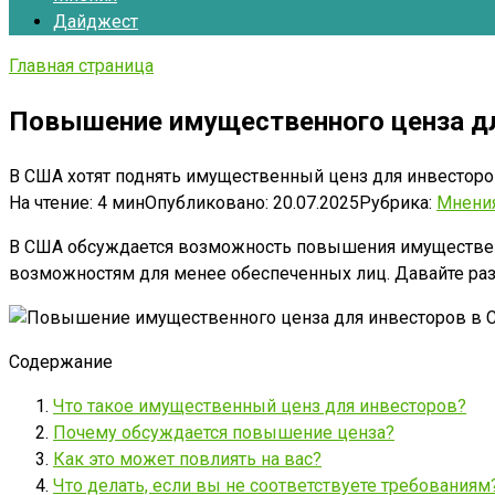
Дайджест
Главная страница
Повышение имущественного ценза для
В США хотят поднять имущественный ценз для инвесторов!
На чтение:
4 мин
Опубликовано:
20.07.2025
Рубрика:
Мнени
В США обсуждается возможность повышения имущественн
возможностям для менее обеспеченных лиц. Давайте разбе
Содержание
Что такое имущественный ценз для инвесторов?
Почему обсуждается повышение ценза?
Как это может повлиять на вас?
Что делать, если вы не соответствуете требованиям