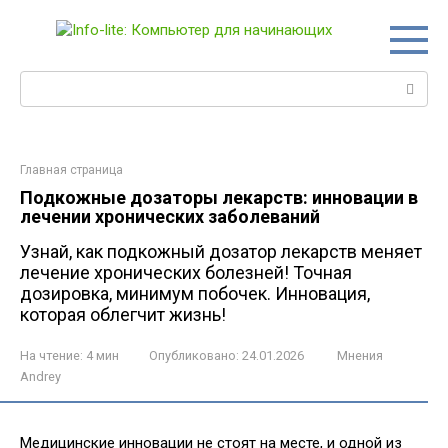
Перейти
к
контенту
Поиск:
Главная страница
Подкожные дозаторы лекарств: инновации в
лечении хронических заболеваний
Узнай, как подкожный дозатор лекарств меняет
лечение хронических болезней! Точная
дозировка, минимум побочек. Инновация,
которая облегчит жизнь!
На чтение:
4 мин
Опубликовано:
24.01.2026
Мнения
Andrey
Медицинские инновации не стоят на месте, и одной из