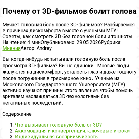
Почему от 3D-фильмов болит голова
Мучает головная боль после 3D-фильмов? Разбираемся
в причинах дискомфорта вместе с учеными МГУ!
Советы, как смотреть 3D без головной боли и тошноты.
На чтение:
4 мин
Опубликовано:
29.05.2026
Рубрика:
Мнения
Автор:
Andrey
Вы когда-нибудь испытывали головную боль после
просмотра 3D-фильма? Вы не одиноки․ Многие люди
жалуются на дискомфорт, усталость глаз и даже тошноту
после погружения в трехмерное кино․ Ученые из
Московского Государственного Университета (МГУ)
активно изучают причины этого явления, чтобы помочь
зрителям наслаждаться 3D-технологиями без
негативных последствий․
Содержание
Что вызывает головную боль от 3D?
Аккомодация и конвергенция: ключевые игроки
Индивидуальная восприимчивость