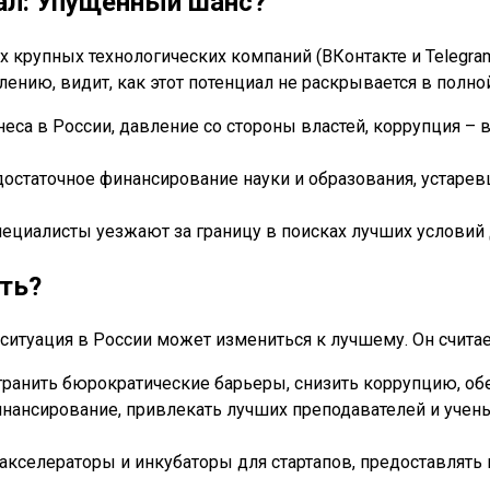
ал: Упущенный шанс?
х крупных технологических компаний (ВКонтакте и Telegra
алению, видит, как этот потенциал не раскрывается в полно
еса в России, давление со стороны властей, коррупция – 
достаточное финансирование науки и образования, устаре
пециалисты уезжают за границу в поисках лучших условий 
ть?
 ситуация в России может измениться к лучшему. Он считает
ранить бюрократические барьеры, снизить коррупцию, обе
инансирование, привлекать лучших преподавателей и учен
кселераторы и инкубаторы для стартапов, предоставлять 