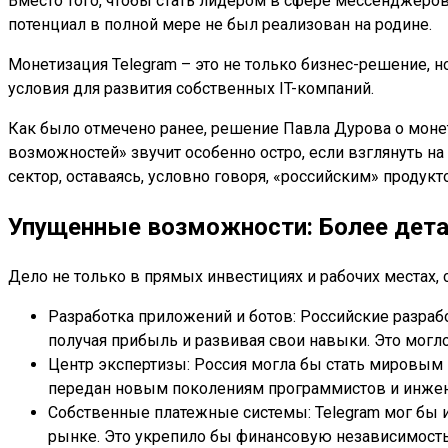
Вместо того, чтобы стать лидером в сфере мессенджеров,
потенциал в полной мере не был реализован на родине.
Монетизация Telegram – это не только бизнес-решение, н
условия для развития собственных IT-компаний.
Как было отмечено ранее, решение Павла Дурова о монети
возможностей» звучит особенно остро, если взглянуть н
сектор, оставаясь, условно говоря, «российским» продукт
Упущенные возможности: Более дета
Дело не только в прямых инвестициях и рабочих местах, 
Разработка приложений и ботов: Российские разраб
получая прибыль и развивая свои навыки. Это могл
Центр экспертизы: Россия могла бы стать мировым 
передан новым поколениям программистов и инже
Собственные платежные системы: Telegram мог бы 
рынке. Это укрепило бы финансовую независимость