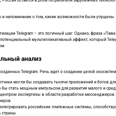
 Россия остается в роли потребителя зарубежных технолог
о и напоминание о том, какие возможности были упущены. 
зации Telegram – это логичный шаг. Однако, фраза «Павел
а потенциальный мультипликативный эффект, который Teleg
ом.
льный анализ
созданных Telegram. Речь идет о создании целой экосисте
отчики могли бы создавать тысячи приложений и ботов дл
о бы стать мощным импульсом для развития малого и средн
центром экспертизы в области разработки мессенджеров и
неров.
интегрировать российские платежные системы, способству
 страны.