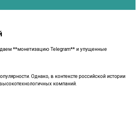
й
уждаем **монетизацию Telegram** и упущенные
пулярности. Однако, в контексте российской истории
х высокотехнологичных компаний.