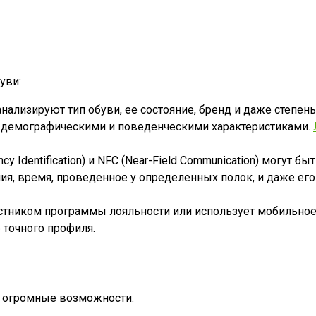
уви:
ализируют тип обуви, ее состояние, бренд и даже степен
с демографическими и поведенческими характеристиками.
cy Identification) и NFC (Near-Field Communication) могут
я, время, проведенное у определенных полок, и даже его
частником программы лояльности или использует мобильн
 точного профиля.
и огромные возможности: