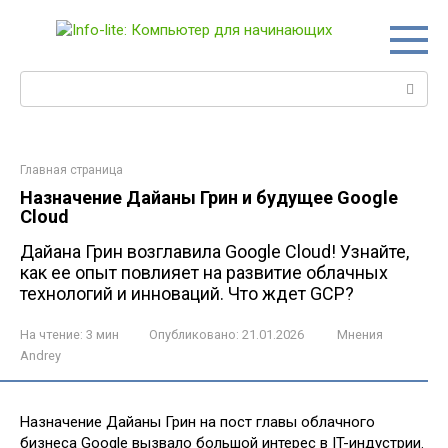
Перейти
к
контенту
Поиск:
Главная страница
Назначение Дайаны Грин и будущее Google
Cloud
Дайана Грин возглавила Google Cloud! Узнайте,
как ее опыт повлияет на развитие облачных
технологий и инноваций. Что ждет GCP?
На чтение:
3 мин
Опубликовано:
21.01.2026
Мнения
Andrey
Назначение Дайаны Грин на пост главы облачного
бизнеса Google вызвало большой интерес в IT-индустрии.