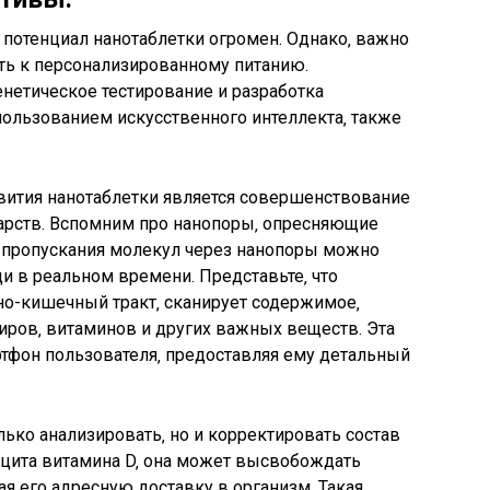
потенциал нанотаблетки огромен. Однако‚ важно
уть к персонализированному питанию.
енетическое тестирование и разработка
пользованием искусственного интеллекта‚ также
ития нанотаблетки является совершенствование
арств. Вспомним про нанопоры‚ опресняющие
 пропускания молекул через нанопоры можно
щи в реальном времени. Представьте‚ что
но-кишечный тракт‚ сканирует содержимое‚
ров‚ витаминов и других важных веществ. Эта
ртфон пользователя‚ предоставляя ему детальный
лько анализировать‚ но и корректировать состав
цита витамина D‚ она может высвобождать
ая его адресную доставку в организм. Такая