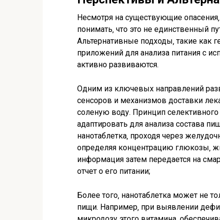
Несмотря на существующие опасения‚ 
понимать‚ что это не единственный п
Альтернативные подходы‚ такие как г
приложений для анализа питания с ис
активно развиваются.
Одним из ключевых направлений разв
сенсоров и механизмов доставки лек
соленую воду. Принцип селективного
адаптировать для анализа состава пи
нанотаблетка‚ проходя через желудоч
определяя концентрацию глюкозы‚ жи
информация затем передается на сма
отчет о его питании;
Более того‚ нанотаблетка может не то
пищи. Например‚ при выявлении дефи
микродозу этого витамина‚ обеспечив