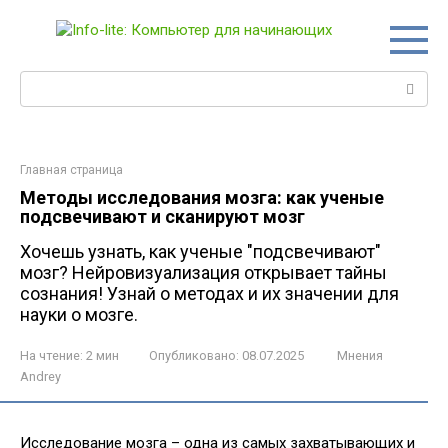
Перейти
к
контенту
Поиск:
Главная страница
Методы исследования мозга: как ученые
подсвечивают и сканируют мозг
Хочешь узнать, как ученые "подсвечивают"
мозг? Нейровизуализация открывает тайны
сознания! Узнай о методах и их значении для
науки о мозге.
На чтение:
2 мин
Опубликовано:
08.07.2025
Мнения
Andrey
Исследование мозга – одна из самых захватывающих и