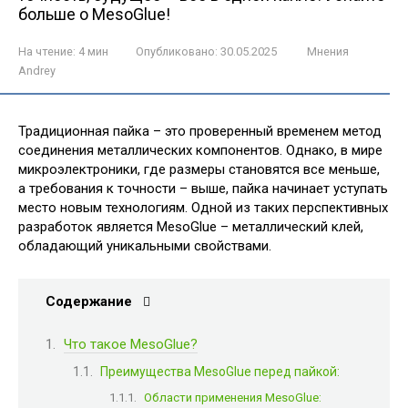
больше о MesoGlue!
На чтение:
4 мин
Опубликовано:
30.05.2025
Мнения
Andrey
Традиционная пайка – это проверенный временем метод
соединения металлических компонентов. Однако, в мире
микроэлектроники, где размеры становятся все меньше,
а требования к точности – выше, пайка начинает уступать
место новым технологиям. Одной из таких перспективных
разработок является MesoGlue – металлический клей,
обладающий уникальными свойствами.
Содержание
Что такое MesoGlue?
Преимущества MesoGlue перед пайкой:
Области применения MesoGlue: