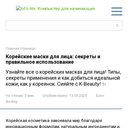
Перейти
к
контенту
Поиск:
Главная страница
Корейские маски для лица: секреты и
правильное использование
Узнайте все о корейских масках для лица! Типы,
секреты применения и как добиться идеальной
кожи, как у кореянок. Сияйте с K-Beauty! ✨
На чтение:
3 мин
Опубликовано:
15.05.2025
Блог
Andrey
Корейская косметика завоевала мир благодаря
инновационным формулам, натуральным ингредиентам и,