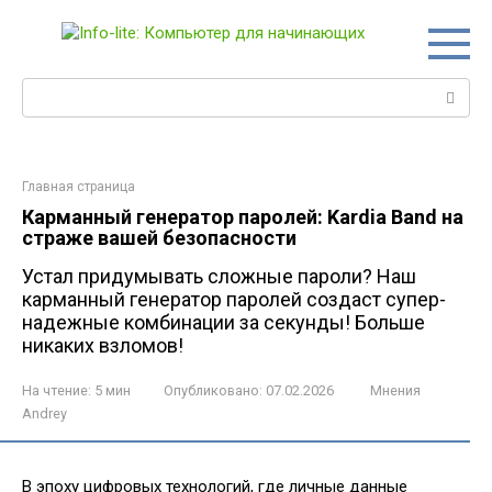
Перейти
к
контенту
Поиск:
Главная страница
Карманный генератор паролей: Kardia Band на
страже вашей безопасности
Устал придумывать сложные пароли? Наш
карманный генератор паролей создаст супер-
надежные комбинации за секунды! Больше
никаких взломов!
На чтение:
5 мин
Опубликовано:
07.02.2026
Мнения
Andrey
В эпоху цифровых технологий, где личные данные