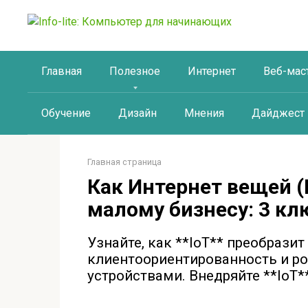
Перейти
к
контенту
Главная
Полезное
Интернет
Веб-мас
Обучение
Дизайн
Мнения
Дайджест
Главная страница
Как Интернет вещей (
малому бизнесу: 3 к
Узнайте, как **IoT** преобрази
клиентоориентированность и ро
устройствами. Внедряйте **IoT*