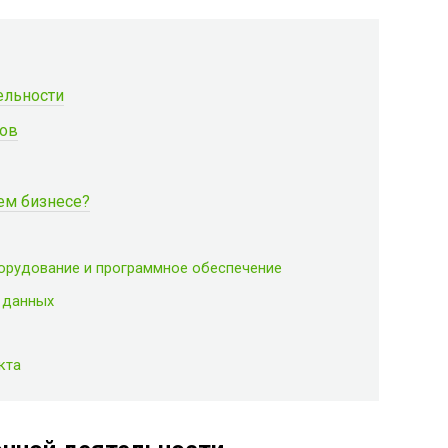
ельности
тов
ем бизнесе?
орудование и программное обеспечение
ь данных
кта