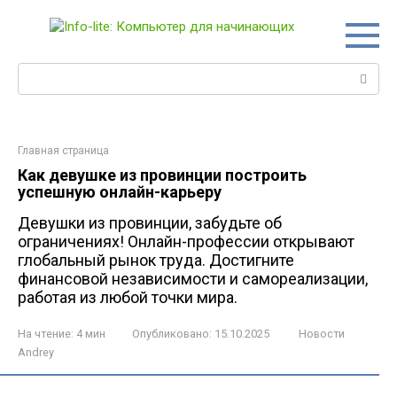
Перейти
к
контенту
Поиск:
Главная страница
Как девушке из провинции построить
успешную онлайн-карьеру
Девушки из провинции, забудьте об
ограничениях! Онлайн-профессии открывают
глобальный рынок труда. Достигните
финансовой независимости и самореализации,
работая из любой точки мира.
На чтение:
4 мин
Опубликовано:
15.10.2025
Новости
Andrey