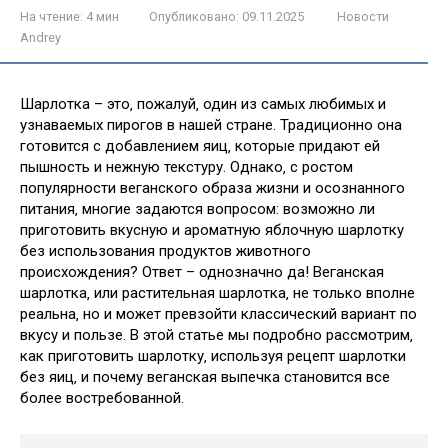
На чтение:
4 мин
Опубликовано:
09.11.2025
Новости
Andrey
Шарлотка – это‚ пожалуй‚ один из самых любимых и
узнаваемых пирогов в нашей стране. Традиционно она
готовится с добавлением яиц‚ которые придают ей
пышность и нежную текстуру. Однако‚ с ростом
популярности веганского образа жизни и осознанного
питания‚ многие задаются вопросом: возможно ли
приготовить вкусную и ароматную яблочную шарлотку
без использования продуктов животного
происхождения? Ответ – однозначно да! Веганская
шарлотка‚ или растительная шарлотка‚ не только вполне
реальна‚ но и может превзойти классический вариант по
вкусу и пользе. В этой статье мы подробно рассмотрим‚
как приготовить шарлотку‚ используя рецепт шарлотки
без яиц‚ и почему веганская выпечка становится все
более востребованной.