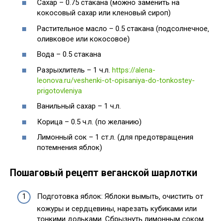
Сахар – 0.75 стакана (можно заменить на
кокосовый сахар или кленовый сироп)
Растительное масло – 0.5 стакана (подсолнечное‚
оливковое или кокосовое)
Вода – 0.5 стакана
Разрыхлитель – 1 ч.л.
https://alena-
leonova.ru/veshenki-ot-opisaniya-do-tonkostey-
prigotovleniya
Ванильный сахар – 1 ч.л.
Корица – 0.5 ч.л. (по желанию)
Лимонный сок – 1 ст.л. (для предотвращения
потемнения яблок)
Пошаговый рецепт веганской шарлотки
Подготовка яблок: Яблоки вымыть‚ очистить от
кожуры и сердцевины‚ нарезать кубиками или
тонкими дольками. Сбрызнуть лимонным соком‚