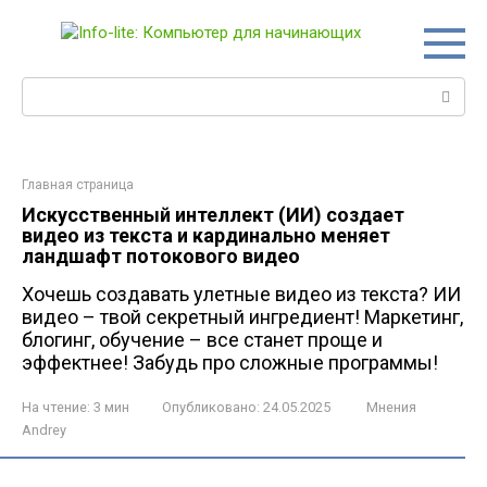
Перейти
к
контенту
Поиск:
Главная страница
Искусственный интеллект (ИИ) создает
видео из текста и кардинально меняет
ландшафт потокового видео
Хочешь создавать улетные видео из текста? ИИ
видео – твой секретный ингредиент! Маркетинг,
блогинг, обучение – все станет проще и
эффектнее! Забудь про сложные программы!
На чтение:
3 мин
Опубликовано:
24.05.2025
Мнения
Andrey