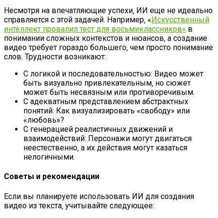
Несмотря на впечатляющие успехи‚ ИИ еще не идеально
справляется с этой задачей. Например‚ «
Искусственный
интеллект провалил тест для восьмиклассников»
в
понимании сложных контекстов и нюансов‚ а создание
видео требует гораздо большего‚ чем просто понимание
слов. Трудности возникают:
С логикой и последовательностью: Видео может
быть визуально привлекательным‚ но сюжет
может быть несвязным или противоречивым.
С адекватным представлением абстрактных
понятий: Как визуализировать «свободу» или
«любовь»?
С генерацией реалистичных движений и
взаимодействий: Персонажи могут двигаться
неестественно‚ а их действия могут казаться
нелогичными.
Советы и рекомендации
Если вы планируете использовать ИИ для создания
видео из текста‚ учитывайте следующее: