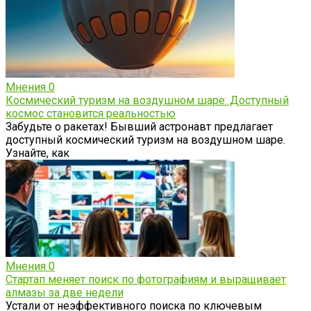
Мнения
0
Космический туризм на воздушном шаре: Доступный
космос становится реальностью
Забудьте о ракетах! Бывший астронавт предлагает
доступный космический туризм на воздушном шаре.
Узнайте, как
Мнения
0
Стартап меняет поиск по фотографиям и выращивает
алмазы за две недели
Устали от неэффективного поиска по ключевым