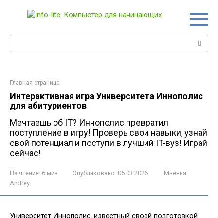
Перейти
к
контенту
Поиск:
Главная страница
Интерактивная игра Университета Иннополис
для абитуриентов
Мечтаешь об IT? Иннополис превратил
поступление в игру! Проверь свои навыки, узнай
свой потенциал и поступи в лучший IT-вуз! Играй
сейчас!
На чтение:
6 мин
Опубликовано:
05.03.2026
Мнения
Andrey
Университет Иннополис, известный своей подготовкой