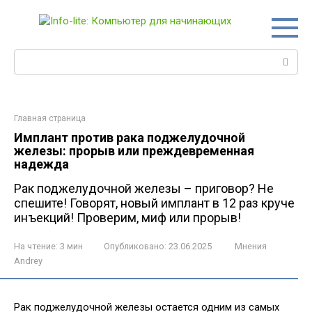
Перейти
к
контенту
Поиск:
Главная страница
Имплант против рака поджелудочной
железы: прорыв или преждевременная
надежда
Рак поджелудочной железы – приговор? Не
спешите! Говорят, новый имплант в 12 раз круче
инъекций! Проверим, миф или прорыв!
На чтение:
3 мин
Опубликовано:
23.06.2025
Мнения
Andrey
Рак поджелудочной железы остается одним из самых