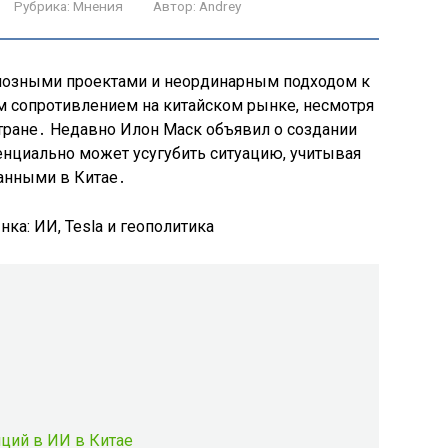
Рубрика:
Мнения
Автор:
Andrey
иозными проектами и неординарным подходом к
м сопротивлением на китайском рынке, несмотря
 стране․ Недавно Илон Маск объявил о создании
енциально может усугубить ситуацию, учитывая
данными в Китае․
иций в ИИ в Китае