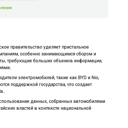
вления
ское правительство уделяет пристальное
мпаниям, особенно занимающимся сбором и
кты, требующие больших объемов информации,
ниями․
дители электромобилей, такие как BYD и Nio,
ются поддержкой государства, что создает
la․
Использование данных, собранных автомобилями
тайских властей в контексте национальной