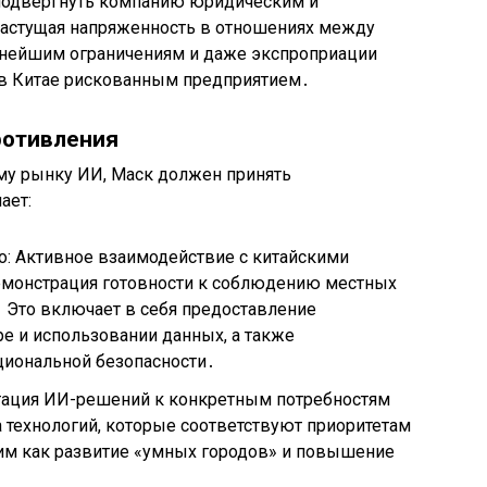
 подвергнуть компанию юридическим и
растущая напряженность в отношениях между
ьнейшим ограничениям и даже экспроприации
И в Китае рискованным предприятием․
ротивления
му рынку ИИ, Маск должен принять
ает:
о: Активное взаимодействие с китайскими
монстрация готовности к соблюдению местных
 Это включает в себя предоставление
е и использовании данных, а также
циональной безопасности․
тация ИИ-решений к конкретным потребностям
а технологий, которые соответствуют приоритетам
ким как развитие «умных городов» и повышение
․