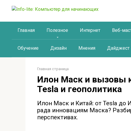
Перейти
к
контенту
Главная
Полезное
Интернет
Веб-мас
Обучение
Дизайн
Мнения
Дайджест
Главная страница
Илон Маск и вызовы к
Tesla и геополитика
Илон Маск и Китай: от Tesla до
рада инновациям Маска? Разбир
перспективах.