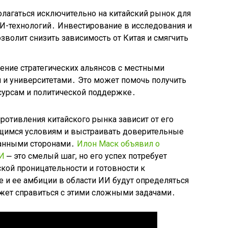
лагаться исключительно на китайский рынок для
И-технологий․ Инвестирование в исследования и
озволит снизить зависимость от Китая и смягчить
ление стратегических альянсов с местными
 и университетами․ Это может помочь получить
сурсам и политической поддержке․
ротивления китайского рынка зависит от его
ющимся условиям и выстраивать доверительные
ванными сторонами․
Илон Маск объявил о
ИИ
⎼ это смелый шаг, но его успех потребует
кой проницательности и готовности к
 и ее амбиции в области ИИ будут определяться
жет справиться с этими сложными задачами․