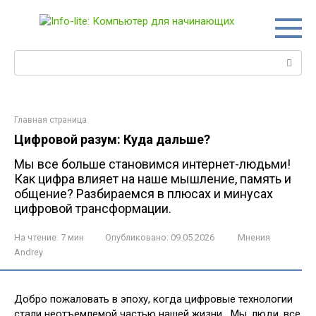
Перейти
к
контенту
Поиск:
Главная страница
Цифровой разум: Куда дальше?
Мы все больше становимся интернет-людьми!
Как цифра влияет на наше мышление, память и
общение? Разбираемся в плюсах и минусах
цифровой трансформации.
На чтение:
7 мин
Опубликовано:
09.05.2026
Мнения
Andrey
Добро пожаловать в эпоху, когда цифровые технологии
стали неотъемлемой частью нашей жизни․ Мы, люди, все