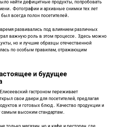
ыло найти дефицитные продукты, попробовать
мени․ Фотографии и архивные снимки тех лет
м был всегда полон посетителей․
е время развивались под влиянием различных
играл важную роль в этом процессе․ Здесь можно
укты, но и лучшие образцы отечественной
елась по особым правилам, отражающим
астоящее и будущее
а
 Елисеевский гастроном переживает
ткрыл свои двери для посетителей, предлагая
родуктов и готовых блюд․ Качество продукции и
т самым высоким стандартам․
е только магазин, но и кафе и ресторан, где