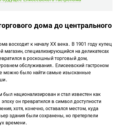
торгового дома до центрального
ма восходит к началу XX века․ В 1901 году купец
й магазин, специализирующийся на деликатесах
ревратился в роскошный торговый дом,
уровнем обслуживания․ Елисеевский гастроном
де можно было найти самые изысканные
оши․
 был национализирован и стал известен как
 эпоху он превратился в символ доступности
ния, хотя, конечно, оставался местом, куда
рьер здания были сохранены, но претерпели
ух времени․