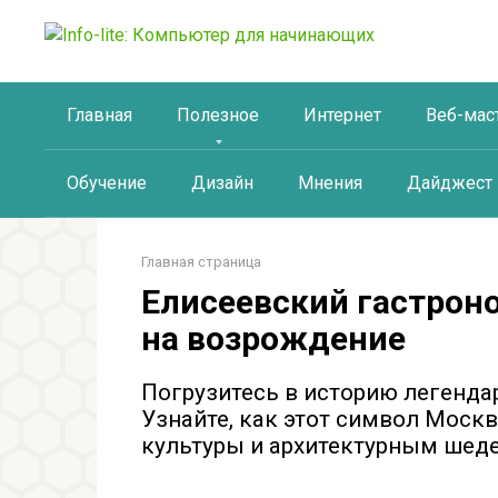
Перейти
к
контенту
Главная
Полезное
Интернет
Веб-мас
Обучение
Дизайн
Мнения
Дайджест
Главная страница
Елисеевский гастрон
на возрождение
Погрузитесь в историю легенда
Узнайте, как этот символ Моск
культуры и архитектурным шед