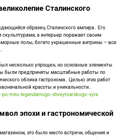
 великолепие Сталинского
ыдающийся образец Сталинского ампира․ Его
 скульптурами, а интерьер поражает своим
аморные полы, богато украшенные витрины – все
․
 был несколько упрощен, но основные элементы
ды были предприняты масштабные работы по
ического облика гастронома․ Целью этих работ
рвоначальной красоты и уникальности․
tel-po-miru-legendarnogo-shveytsarskogo-syra
имвол эпохи и гастрономической
магазином, это было место встречи, общения и