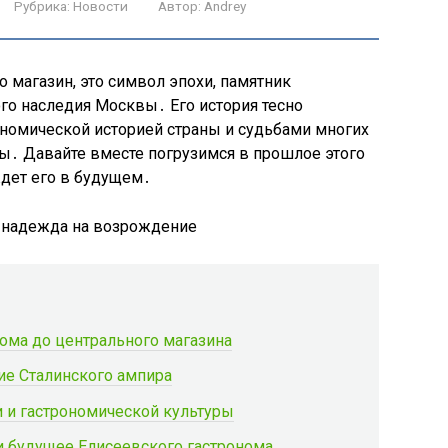
Рубрика:
Новости
Автор:
Andrey
о магазин, это символ эпохи, памятник
ого наследия Москвы․ Его история тесно
рономической историей страны и судьбами многих
ы․ Давайте вместе погрузимся в прошлое этого
ждет его в будущем․
дома до центрального магазина
пие Сталинского ампира
и и гастрономической культуры
и будущее Елисеевского гастронома