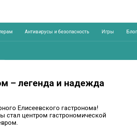
терам
Антивирусы и безопасность
Игры
Бло
ом – легенда и надежда
рного Елисеевского гастронома!
вы стал центром гастрономической
евром.