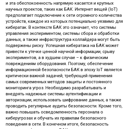
и эта обеспокоенность напрямую касается и крупных
научных проектов‚ таких как БАК. Интернет вещей (IoT)
предполагает подключение к сети огромного количества
устройств‚ каждое из которых потенциально уязвимо для
кибератак. В контексте БАК это означает‚ что системы
управления экспериментом‚ системы сбора и обработки
данных‚ а также инфраструктура коллайдера могут быть
подвержены риску. Успешная кибератака на БАК может
привести к утечке ценной научной информации‚ срыву
экспериментов‚ а в худшем случае – к физическим
повреждениям оборудования. Поэтому‚ обеспечение
информационной безопасности БАК в эпоху IoT является
критически важной задачей‚ требующей применения
самых современных методов защиты и постоянного
мониторинга угроз. Необходимо разрабатывать и
внедрять надежные системы аутентификации и
авторизации‚ использовать шифрование данных‚ а также
проводить регулярные аудиты безопасности. Кроме того‚
важно повышать осведомленность персонала о
киберугрозах и обучать их правилам безопасного
поведения в сети. В конечном итоге‚ безопасность