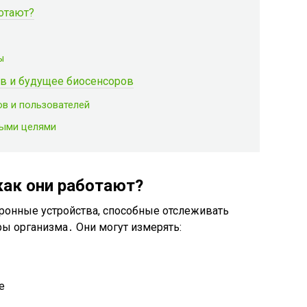
ботают?
ы
в и будущее биосенсоров
в и пользователей
ными целями
как они работают?
ронные устройства, способные отслеживать
ы организма․ Они могут измерять:
е