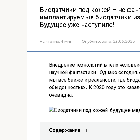
Биодатчики под кожей – не фант
имплантируемые биодатчики из
Будущее уже наступило!
На чтение:
4 мин
Опубликовано:
23.06.2025
Внедрение технологий в тело человек
научной фантастики․ Однако сегодня,
мы все ближе к реальности, где биод
обыденностью․ К 2020 году это казал
очевидна․
Содержание