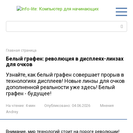
Перейти
к
контенту
Поиск:
Главная страница
Белый графен: революция в дисплеях-линзах
для очков
Узнайте, как белый графен совершает прорыв в
технологиях дисплеев! Новые линзы для очков
дополненной реальности уже здесь! Белый
графен - будущее!
На чтение:
4 мин
Опубликовано:
04.06.2026
Мнения
Andrey
Внимание, мир технологий стоит на пороге революции!