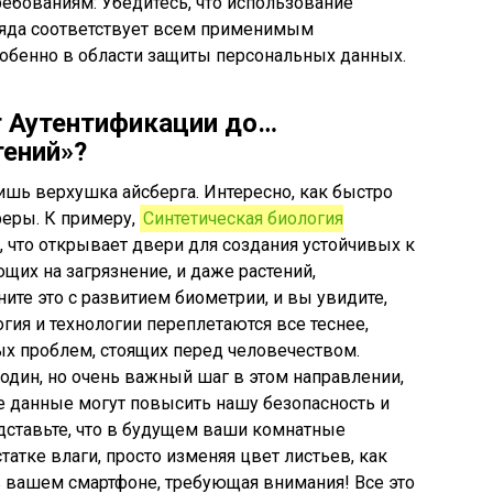
ебованиям: Убедитесь, что использование
ляда соответствует всем применимым
обенно в области защиты персональных данных.
т Аутентификации до…
ений»?
ишь верхушка айсберга. Интересно, как быстро
еры. К примеру,
Синтетическая биология
, что открывает двери для создания устойчивых к
ющих на загрязнение, и даже растений,
те это с развитием биометрии, и вы увидите,
гия и технологии переплетаются все теснее,
х проблем, стоящих перед человечеством.
один, но очень важный шаг в этом направлении,
 данные могут повысить нашу безопасность и
дставьте, что в будущем ваши комнатные
татке влаги, просто изменяя цвет листьев, как
 в вашем смартфоне, требующая внимания! Все это