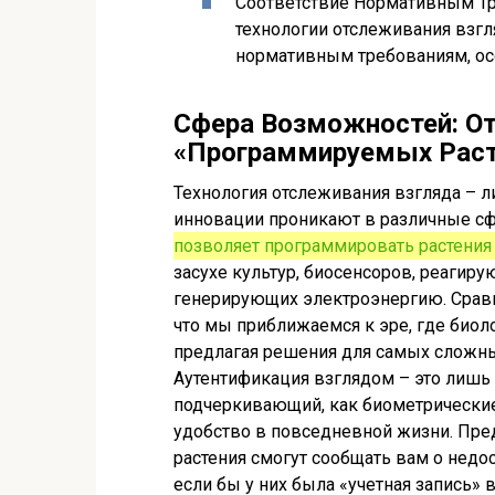
Соответствие Нормативным Тр
технологии отслеживания взг
нормативным требованиям, ос
Сфера Возможностей: О
«Программируемых Раст
Технология отслеживания взгляда – л
инновации проникают в различные сф
позволяет программировать растения
засухе культур, биосенсоров, реагиру
генерирующих электроэнергию. Сравни
что мы приближаемся к эре, где биоло
предлагая решения для самых сложны
Аутентификация взглядом – это лишь 
подчеркивающий, как биометрические
удобство в повседневной жизни. Пре
растения смогут сообщать вам о недос
если бы у них была «учетная запись»