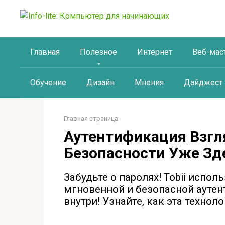
Перейти
к
контенту
Главная
Полезное
Интернет
Веб-мас
Обучение
Дизайн
Мнения
Дайджест
Главная страница
Аутентификация Взгл
Безопасности Уже Зд
Забудьте о паролях! Tobii испо
мгновенной и безопасной аутен
внутри! Узнайте, как эта технол