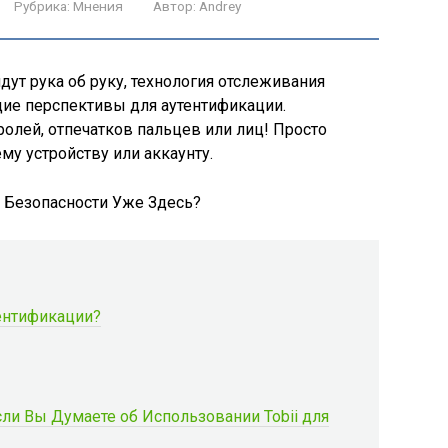
Рубрика:
Мнения
Автор:
Andrey
идут рука об руку, технология отслеживания
щие перспективы для аутентификации.
ролей, отпечатков пальцев или лиц! Просто
ему устройству или аккаунту.
тентификации?
сли Вы Думаете об Использовании Tobii для