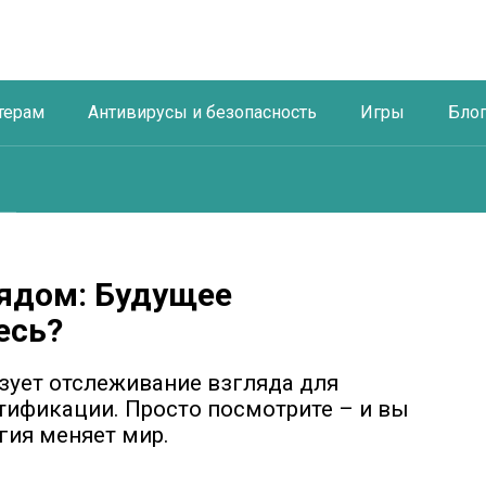
терам
Антивирусы и безопасность
Игры
Бло
ядом: Будущее
есь?
льзует отслеживание взгляда для
тификации. Просто посмотрите – и вы
огия меняет мир.