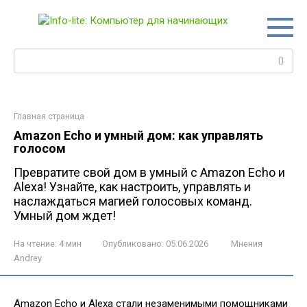
Перейти
к
контенту
Поиск:
Главная страница
Amazon Echo и умный дом: как управлять
голосом
Превратите свой дом в умный с Amazon Echo и
Alexa! Узнайте, как настроить, управлять и
наслаждаться магией голосовых команд.
Умный дом ждет!
На чтение:
4 мин
Опубликовано:
05.06.2026
Мнения
Andrey
Amazon Echo и Alexa стали незаменимыми помощниками