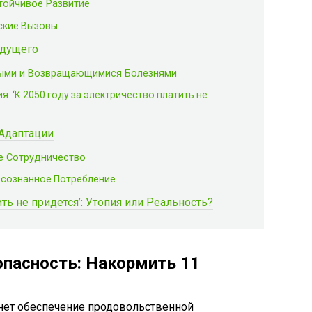
тойчивое Развитие
ские Вызовы
удущего
выми и Возвращающимися Болезнями
: ‘К 2050 году за электричество платить не
 Адаптации
е Сотрудничество
Осознанное Потребление
ить не придется’: Утопия или Реальность?
пасность: Накормить 11
нет обеспечение продовольственной