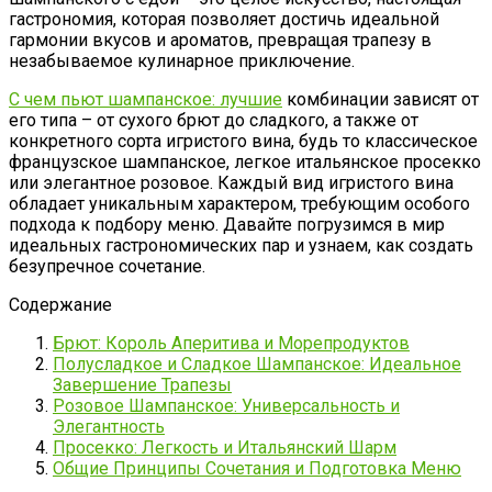
гастрономия, которая позволяет достичь идеальной
гармонии вкусов и ароматов, превращая трапезу в
незабываемое кулинарное приключение.
С чем пьют шампанское: лучшие
комбинации зависят от
его типа – от сухого брют до сладкого, а также от
конкретного сорта игристого вина, будь то классическое
французское шампанское, легкое итальянское просекко
или элегантное розовое. Каждый вид игристого вина
обладает уникальным характером, требующим особого
подхода к подбору меню. Давайте погрузимся в мир
идеальных гастрономических пар и узнаем, как создать
безупречное сочетание.
Содержание
Брют: Король Аперитива и Морепродуктов
Полусладкое и Сладкое Шампанское: Идеальное
Завершение Трапезы
Розовое Шампанское: Универсальность и
Элегантность
Просекко: Легкость и Итальянский Шарм
Общие Принципы Сочетания и Подготовка Меню