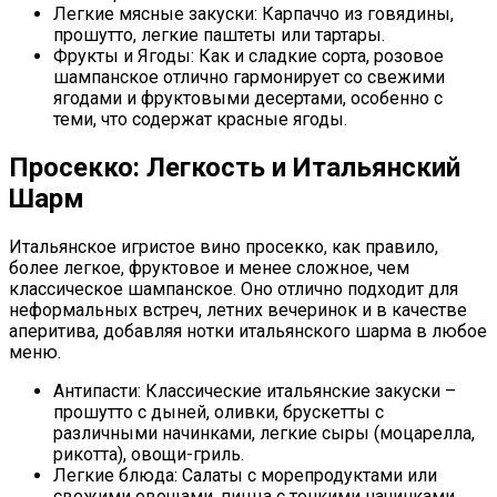
Легкие мясные закуски: Карпаччо из говядины,
прошутто, легкие паштеты или тартары.
Фрукты и Ягоды: Как и сладкие сорта, розовое
шампанское отлично гармонирует со свежими
ягодами и фруктовыми десертами, особенно с
теми, что содержат красные ягоды.
Просекко: Легкость и Итальянский
Шарм
Итальянское игристое вино просекко, как правило,
более легкое, фруктовое и менее сложное, чем
классическое шампанское. Оно отлично подходит для
неформальных встреч, летних вечеринок и в качестве
аперитива, добавляя нотки итальянского шарма в любое
меню.
Антипасти: Классические итальянские закуски –
прошутто с дыней, оливки, брускетты с
различными начинками, легкие сыры (моцарелла,
рикотта), овощи-гриль.
Легкие блюда: Салаты с морепродуктами или
свежими овощами, пицца с тонкими начинками,