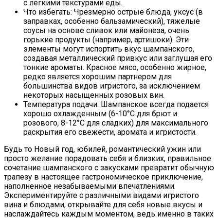
с легкими текстурами еды.
Что избегать: Чрезмерно острые блюда, уксус (в
заправках, особенно бальзамический), тяжелые
соусы на основе сливок или майонеза, очень
горькие продукты (например, артишоки). Эти
элементы могут испортить вкус шампанского,
создавая металлический привкус или заглушая его
тонкие ароматы. Красное мясо, особенно жирное,
редко является хорошим партнером для
большинства видов игристого, за исключением
некоторых насыщенных розовых вин.
Температура подачи: Шампанское всегда подается
хорошо охлажденным (6-10°C для брют и
розового, 8-12°C для сладких) для максимального
раскрытия его свежести, аромата и игристости.
Будь то Новый год, юбилей, романтический ужин или
просто желание порадовать себя и близких, правильное
сочетание шампанского с закусками превратит обычную
трапезу в настоящее гастрономическое приключение,
наполненное незабываемыми впечатлениями.
Экспериментируйте с различными видами игристого
вина и блюдами, открывайте для себя новые вкусы и
наслаждайтесь каждым моментом, ведь именно в таких