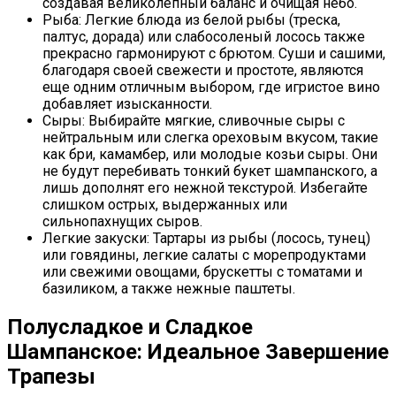
создавая великолепный баланс и очищая нёбо.
Рыба: Легкие блюда из белой рыбы (треска,
палтус, дорада) или слабосоленый лосось также
прекрасно гармонируют с брютом. Суши и сашими,
благодаря своей свежести и простоте, являются
еще одним отличным выбором, где игристое вино
добавляет изысканности.
Сыры: Выбирайте мягкие, сливочные сыры с
нейтральным или слегка ореховым вкусом, такие
как бри, камамбер, или молодые козьи сыры. Они
не будут перебивать тонкий букет шампанского, а
лишь дополнят его нежной текстурой. Избегайте
слишком острых, выдержанных или
сильнопахнущих сыров.
Легкие закуски: Тартары из рыбы (лосось, тунец)
или говядины, легкие салаты с морепродуктами
или свежими овощами, брускетты с томатами и
базиликом, а также нежные паштеты.
Полусладкое и Сладкое
Шампанское: Идеальное Завершение
Трапезы