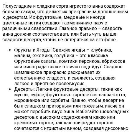
Полусладкие и сладкие сорта игристого вина содержат
больше сахара, что делает их прекрасным дополнением
к десертам. Их фруктовые, медовые и иногда
цветочные нотки создают гармоничную пару с
различными сладостями. Главное правило – сладость
вина должна соответствовать или быть чуть выше
сладости десерта, чтобы не потеряться на его фоне.
Фрукты и Ягоды: Свежие ягоды – клубника,
малина, ежевика, голубика – это классика.
Фруктовые салаты, ломтики персиков, абрикосов
или винограда также отлично подойдут. Сладкое
шампанское прекрасно раскрывает их
естественную сладость и свежесть, создавая
легкое и приятное послевкусие.
Десерты: Легкие фруктовые десерты, такие как
муссы, суфле, фруктовые тарталетки, панна-котта,
мороженое или сорбеты. Важно, чтобы десерт не
был слишком приторным или тяжелым, иначе он
может перебить вкус вина. Избегайте шоколадных
десертов с высоким содержанием какао или
кремовых тортов, так как они редко хорошо
сочетаются с игристым вином, создавая диссонанс