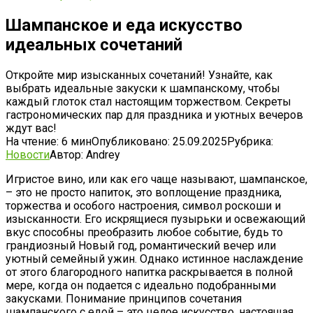
Шампанское и еда искусство
идеальных сочетаний
Откройте мир изысканных сочетаний! Узнайте, как
выбрать идеальные закуски к шампанскому, чтобы
каждый глоток стал настоящим торжеством. Секреты
гастрономических пар для праздника и уютных вечеров
ждут вас!
На чтение:
6 мин
Опубликовано:
25.09.2025
Рубрика:
Новости
Автор:
Andrey
Игристое вино, или как его чаще называют, шампанское,
– это не просто напиток, это воплощение праздника,
торжества и особого настроения, символ роскоши и
изысканности. Его искрящиеся пузырьки и освежающий
вкус способны преобразить любое событие, будь то
грандиозный Новый год, романтический вечер или
уютный семейный ужин. Однако истинное наслаждение
от этого благородного напитка раскрывается в полной
мере, когда он подается с идеально подобранными
закусками. Понимание принципов сочетания
шампанского с едой – это целое искусство, настоящая