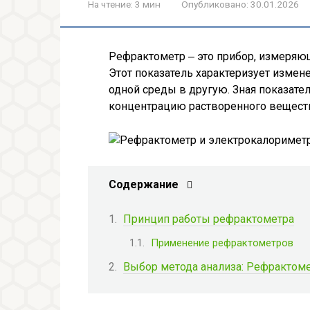
На чтение:
3 мин
Опубликовано:
30.01.2026
Рефрактометр ‒ это прибор, измеряю
Этот показатель характеризует измен
одной среды в другую. Зная показат
концентрацию растворенного вещества
Содержание
Принцип работы рефрактометра
Применение рефрактометров
Выбор метода анализа: Рефрактом