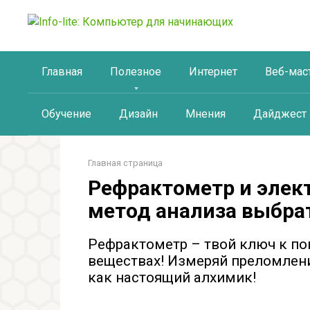
Перейти
к
контенту
Главная
Полезное
Интернет
Веб-мас
Обучение
Дизайн
Мнения
Дайджест
Главная страница
Рефрактометр и элек
метод анализа выбра
Рефрактометр – твой ключ к по
веществах! Измеряй преломлени
как настоящий алхимик!