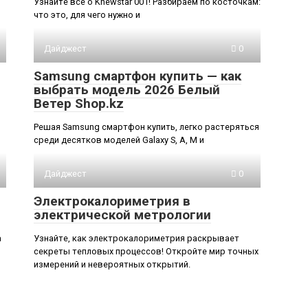
Узнайте все о Knewstar 001! Разбираем по косточкам:
что это, для чего нужно и
Дайджест
0
Samsung смартфон купить — как
выбрать модель 2026 Белый
Ветер Shop.kz
Решая Samsung смартфон купить, легко растеряться
среди десятков моделей Galaxy S, A, M и
Дайджест
0
Электрокалориметрия в
электрической метрологии
а
Узнайте, как электрокалориметрия раскрывает
секреты тепловых процессов! Откройте мир точных
измерений и невероятных открытий.