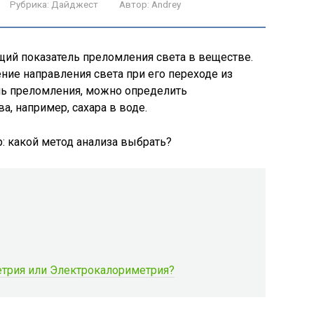
Рубрика:
Дайджест
Автор:
Andrey
щий показатель преломления света в веществе.
ение направления света при его переходе из
ель преломления, можно определить
, например, сахара в воде.
етрия или Электрокалориметрия?