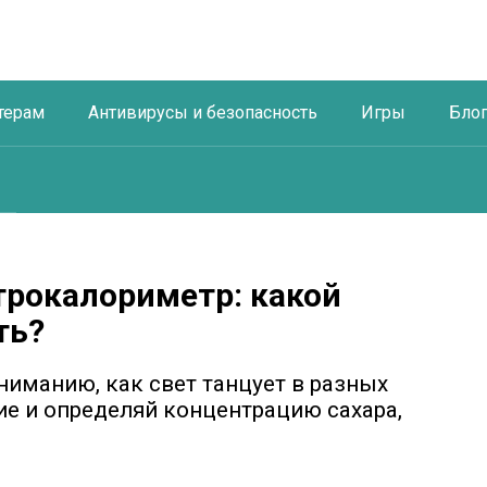
терам
Антивирусы и безопасность
Игры
Бло
трокалориметр: какой
ть?
ниманию, как свет танцует в разных
е и определяй концентрацию сахара,