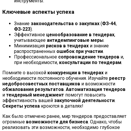
инструменты.
Ключевые аспекты успеха
Знание
законодательства о закупках
(
ФЗ-44
,
ФЗ-223
).
Эффективное
ценообразование в тендерах
,
учитывающее
антидемпинговые меры
.
Минимизация
рисков в тендерах
и знание
распространенных
ошибок при участии
.
Профессиональное
сопровождение тендеров
и,
при необходимости,
консультации по тендерам
.
Помните о высокой
конкуренции в тендерах
и
необходимости постоянного обучения. Изучайте
реестр
недобросовестных поставщиков
и возможности
обжалования результатов
.
Автоматизация тендеров
и
тендерный менеджмент
помогут повысить
эффективность вашей
закупочной деятельности
.
Секреты успеха
кроются в деталях!
Как было отмечено ранее, мир тендеров предоставляет
огромные
возможности для бизнеса
. Однако, чтобы
реализовать эти возможности, необходимо глубокое