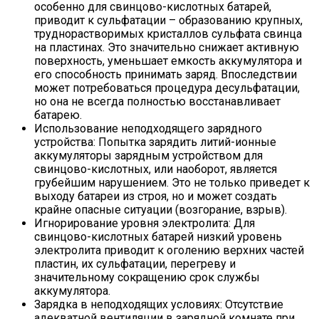
особенно для свинцово-кислотных батарей,
приводит к сульфатации – образованию крупных,
труднорастворимых кристаллов сульфата свинца
на пластинах. Это значительно снижает активную
поверхность, уменьшает емкость аккумулятора и
его способность принимать заряд. Впоследствии
может потребоваться процедура десульфатации,
но она не всегда полностью восстанавливает
батарею.
Использование неподходящего зарядного
устройства: Попытка зарядить литий-ионные
аккумуляторы зарядным устройством для
свинцово-кислотных, или наоборот, является
грубейшим нарушением. Это не только приведет к
выходу батареи из строя, но и может создать
крайне опасные ситуации (возгорание, взрыв).
Игнорирование уровня электролита: Для
свинцово-кислотных батарей низкий уровень
электролита приводит к оголению верхних частей
пластин, их сульфатации, перегреву и
значительному сокращению срок службы
аккумулятора.
Зарядка в неподходящих условиях: Отсутствие
адекватной вентиляции в зарядной комнате при