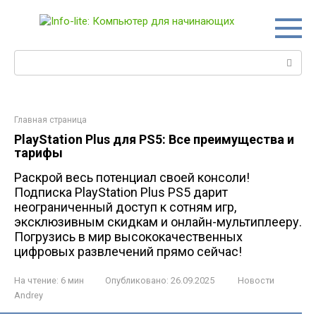
Перейти
к
контенту
Поиск:
Главная страница
PlayStation Plus для PS5: Все преимущества и
тарифы
Раскрой весь потенциал своей консоли!
Подписка PlayStation Plus PS5 дарит
неограниченный доступ к сотням игр,
эксклюзивным скидкам и онлайн-мультиплееру.
Погрузись в мир высококачественных
цифровых развлечений прямо сейчас!
На чтение:
6 мин
Опубликовано:
26.09.2025
Новости
Andrey