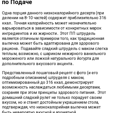
по Подаче
Одна порция данного низкокалорийного десерта (при
делении на 8-10 частей) содержит приблизительно 316
ккал․ Точная калорийность может незначительно
варьироваться в зависимости от конкретных марок
ингредиентов и их жирности․ Этот ПП штрудель
является отличным примером того, как традиционная
выпечка может быть адаптирована для здорового
рациона․ Подавайте сладкий штрудель с маком слегка
теплым, возможно, с шариком нежирного ванильного
мороженого или ложкой натурального йогурта для
дополнительного вкусового акцента․
Представленный пошаговый рецепт с фото (и его
подробным описанием) штруделя с маком,
оптимизированный до 316 ккал, демонстрирует
возможность наслаждаться любимыми десертами,
сохраняя при этом принципы здорового питания․ Этот
домашний сладкий рулет не только порадует своим
вкусом, но и станет достойным украшением стола,
подтверждая, что низкокалорийная выпечка может
быть невероятно вкусной и ароматной․