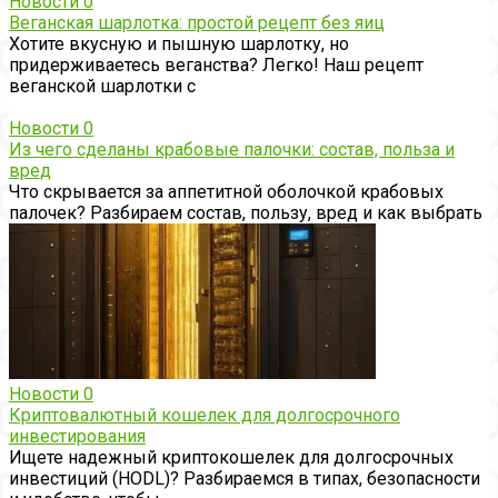
Новости
0
Веганская шарлотка: простой рецепт без яиц
Хотите вкусную и пышную шарлотку, но
придерживаетесь веганства? Легко! Наш рецепт
веганской шарлотки с
Новости
0
Из чего сделаны крабовые палочки: состав, польза и
вред
Что скрывается за аппетитной оболочкой крабовых
палочек? Разбираем состав, пользу, вред и как выбрать
Новости
0
Криптовалютный кошелек для долгосрочного
инвестирования
Ищете надежный криптокошелек для долгосрочных
инвестиций (HODL)? Разбираемся в типах, безопасности