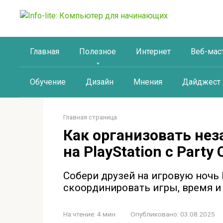
Перейти
к
контенту
Главная
Полезное
Интернет
Веб-мас
Обучение
Дизайн
Мнения
Дайджест
Главная страница
Как организовать не
на PlayStation с Part
Собери друзей на игровую ночь P
скоординировать игры, время и 
На чтение:
4 мин
Опубликовано:
03.08.2025