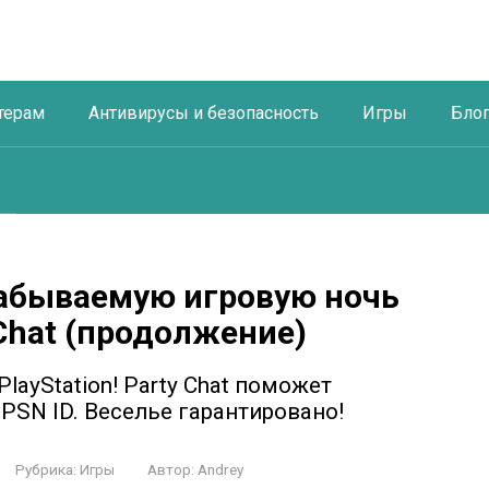
терам
Антивирусы и безопасность
Игры
Бло
забываемую игровую ночь
y Chat (продолжение)
layStation! Party Chat поможет
PSN ID. Веселье гарантировано!
Рубрика:
Игры
Автор:
Andrey