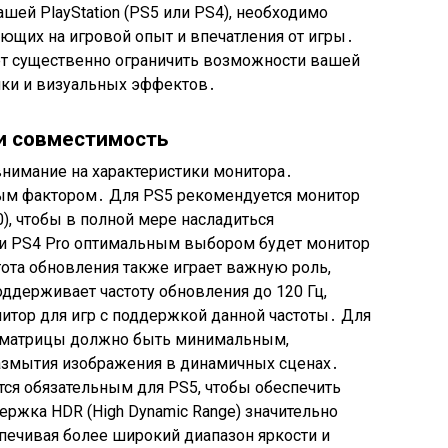
шей PlayStation (PS5 или PS4), необходимо
ющих на игровой опыт и впечатления от игры․
т существенно ограничить возможности вашей
ики и визуальных эффектов․
и совместимость
внимание на характеристики монитора․
ым фактором․ Для PS5 рекомендуется монитор
), чтобы в полной мере насладиться
 и PS4 Pro оптимальным выбором будет монитор
ота обновления также играет важную роль,
ддерживает частоту обновления до 120 Гц,
итор для игр с поддержкой данной частоты․ Для
а матрицы должно быть минимальным,
размытия изображения в динамичных сценах․
тся обязательным для PS5, чтобы обеспечить
ержка HDR (High Dynamic Range) значительно
печивая более широкий диапазон яркости и