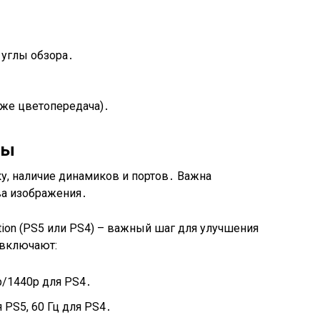
 углы обзора․
уже цветопередача)․
ры
у, наличие динамиков и портов․ Важна
ва изображения․
tion (PS5 или PS4) – важный шаг для улучшения
 включают:
p/1440p для PS4․
 PS5, 60 Гц для PS4․