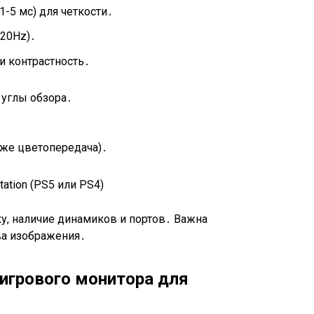
-5 мс) для четкости․
120Hz)․
и контрастность․
 углы обзора․
уже цветопередача)․
у, наличие динамиков и портов․ Важна
ва изображения․
 игрового монитора для