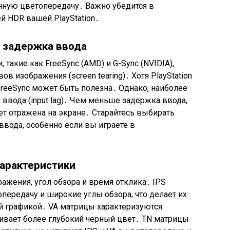
енную цветопередачу․ Важно убедится в
й HDR вашей PlayStation․
и задержка ввода
 такие как FreeSync (AMD) и G-Sync (NVIDIA),
в изображения (screen tearing)․ Хотя PlayStation
reeSync может быть полезна․ Однако, наиболее
вода (input lag)․ Чем меньше задержка ввода,
ет отражена на экране․ Старайтесь выбирать
вода, особенно если вы играете в
характеристики
ажения, угол обзора и время отклика․ IPS
ередачу и широкие углы обзора, что делает их
й графикой․ VA матрицы характеризуются
чивает более глубокий черный цвет․ TN матрицы