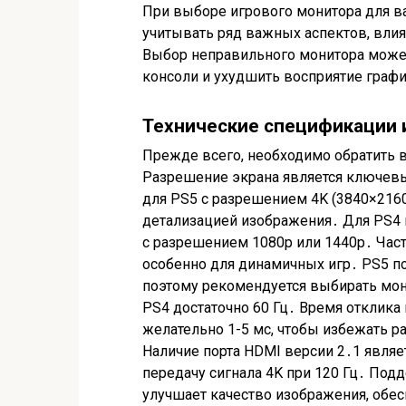
При выборе игрового монитора для ва
учитывать ряд важных аспектов, влия
Выбор неправильного монитора може
консоли и ухудшить восприятие граф
Технические спецификации 
Прежде всего, необходимо обратить 
Разрешение экрана является ключев
для PS5 с разрешением 4K (3840×2160
детализацией изображения․ Для PS4
с разрешением 1080p или 1440p․ Част
особенно для динамичных игр․ PS5 по
поэтому рекомендуется выбирать мон
PS4 достаточно 60 Гц․ Время отклик
желательно 1-5 мс, чтобы избежать 
Наличие порта HDMI версии 2․1 являе
передачу сигнала 4K при 120 Гц․ Подд
улучшает качество изображения, обес