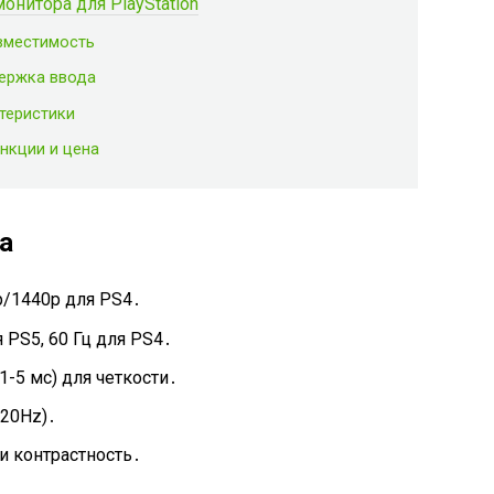
онитора для PlayStation
вместимость
держка ввода
теристики
нкции и цена
а
p/1440p для PS4․
 PS5, 60 Гц для PS4․
-5 мс) для четкости․
120Hz)․
и контрастность․