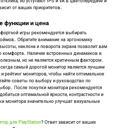
клика, но уступают IPS и VA в цветопередаче и
висит от ваших приоритетов․
е функции и цена
мфортной игры рекомендуется выбирать
дюймов․ Обратите внимание на эргономику
высоты, наклона и поворота экрана позволит вам
о комфорта․ Наличие встроенных динамиков и
олезным, но не является критичным фактором․
всегда самый дорогой монитор является лучшим
и рейтинг мониторов, чтобы найти оптимальное
тайте советы по выбору и руководство по
выбор․ После покупки монитора рекомендуется
добиться оптимальной яркости, контрастности и
и монитора значительно улучшат визуальные
ор для PlayStation
? Ответ зависит от ваших