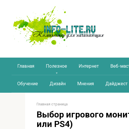
Перейти
к
контенту
Главная
Полезное
Интернет
Веб-мас
Обучение
Дизайн
Мнения
Дайджест
Главная страница
Выбор игрового монит
или PS4)