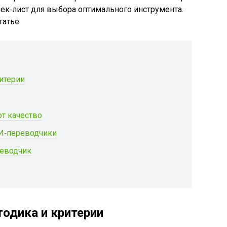
чек‑лист для выбора оптимального инструмента.
татье.
итерии
ют качество
И‑переводчики
реводчик
тодика и критерии