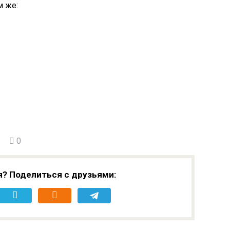
м же:
0
я? Поделиться с друзьями: