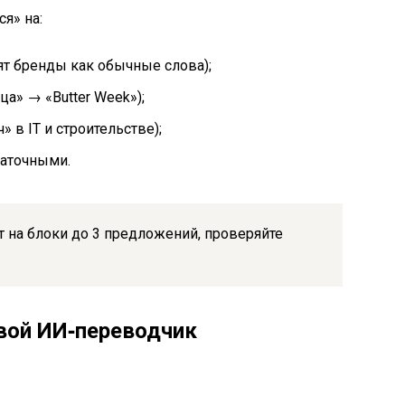
я» на:
т бренды как обычные слова);
а» → «Butter Week»);
 в IT и строительстве);
аточными.
т на блоки до 3 предложений, проверяйте
свой ИИ‑переводчик