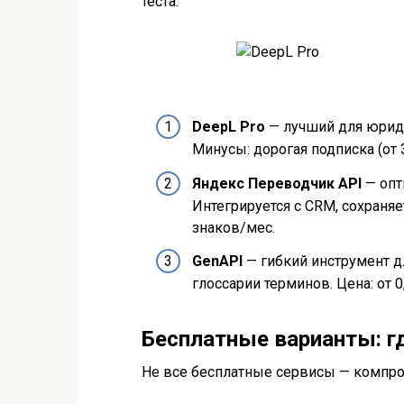
теста:
DeepL Pro
— лучший для юриди
Минусы: дорогая подписка (от
Яндекс Переводчик API
— опт
Интегрируется с CRM, сохраня
знаков/мес.
GenAPI
— гибкий инструмент д
глоссарии терминов. Цена: от 0
Бесплатные варианты: г
Не все бесплатные сервисы — компром