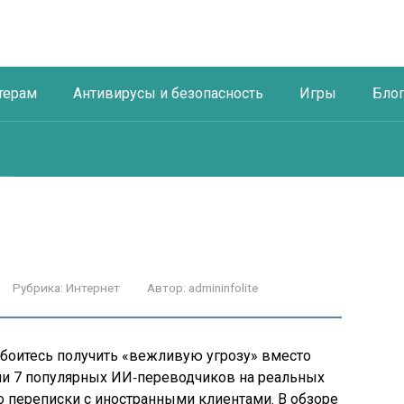
терам
Антивирусы и безопасность
Игры
Бло
Рубрика:
Интернет
Автор:
admininfolite
 боитесь получить «вежливую угрозу» вместо
ли 7 популярных ИИ‑переводчиков на реальных
до переписки с иностранными клиентами. В обзоре