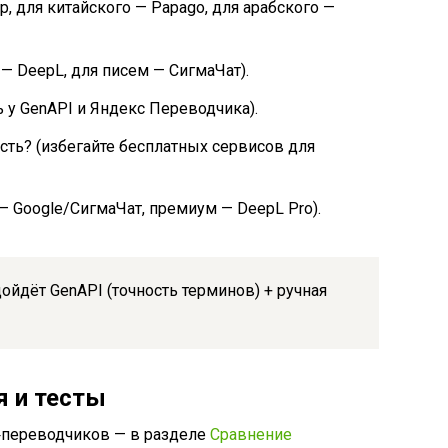
, для китайского — Papago, для арабского —
 — DeepL, для писем — СигмаЧат).
ь у GenAPI и Яндекс Переводчика).
ть? (избегайте бесплатных сервисов для
— Google/СигмаЧат, премиум — DeepL Pro).
ойдёт GenAPI (точность терминов) + ручная
я и тесты
‑переводчиков — в разделе
Сравнение