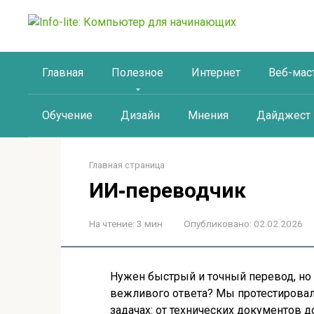
Перейти
к
контенту
Главная
Полезное
Интернет
Веб-мас
Обучение
Дизайн
Мнения
Дайджест
Главная страница
ИИ‑переводчик
На чтение:
3 мин
Опубликовано:
02.02.2026
Нужен быстрый и точный перевод, но
вежливого ответа? Мы протестирова
задачах: от технических документов 