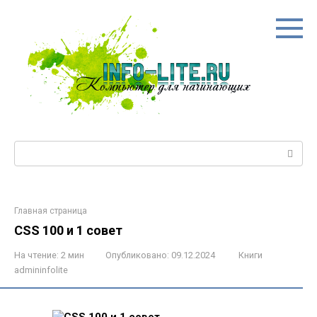
Перейти
к
контенту
Поиск:
Главная страница
CSS 100 и 1 совет
На чтение:
2 мин
Опубликовано:
09.12.2024
Книги
admininfolite