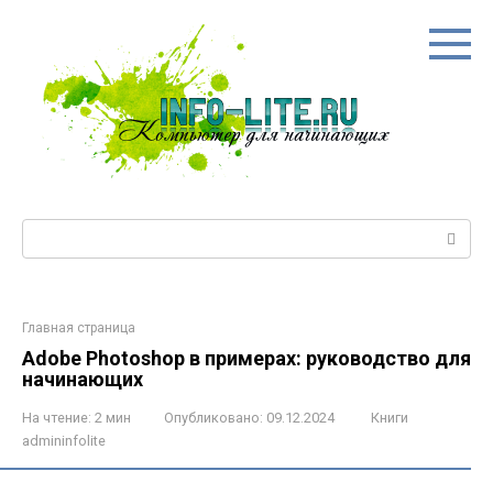
Перейти
к
контенту
Поиск:
Главная страница
Adobe Photoshop в примерах: руководство для
начинающих
На чтение:
2 мин
Опубликовано:
09.12.2024
Книги
admininfolite