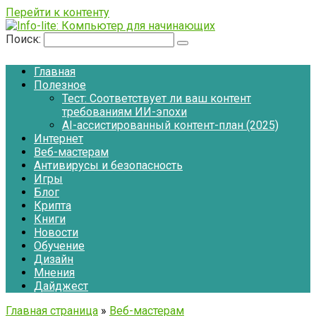
Перейти к контенту
Поиск:
Главная
Полезное
Тест: Соответствует ли ваш контент
требованиям ИИ-эпохи
AI-ассистированный контент-план (2025)
Интернет
Веб-мастерам
Антивирусы и безопасность
Игры
Блог
Крипта
Книги
Новости
Обучение
Дизайн
Мнения
Дайджест
Главная страница
»
Веб-мастерам