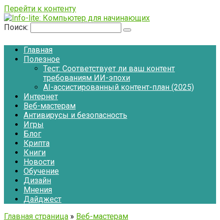
Перейти к контенту
Поиск:
Главная
Полезное
Тест: Соответствует ли ваш контент
требованиям ИИ-эпохи
AI-ассистированный контент-план (2025)
Интернет
Веб-мастерам
Антивирусы и безопасность
Игры
Блог
Крипта
Книги
Новости
Обучение
Дизайн
Мнения
Дайджест
Главная страница
»
Веб-мастерам